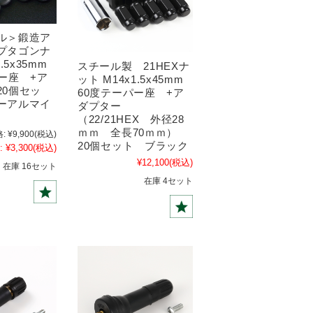
ル＞鍛造ア
プタゴンナ
.5x35mm
スチール製 21HEXナ
ー座 +ア
ット M14x1.5x45mm
20個セッ
60度テーパー座 +ア
ーアルマイ
ダプター
（22/21HEX 外径28
ｍｍ 全長70ｍｍ）
:
¥9,900
(税込)
20個セット ブラック
:
¥3,300
(税込)
¥12,100
(税込)
在庫 16セット
在庫 4セット