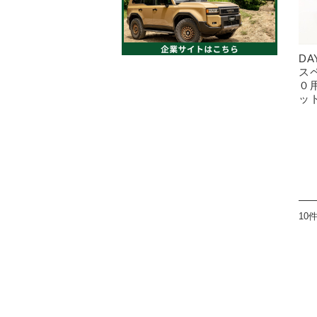
DA
ス
０
ッ
10