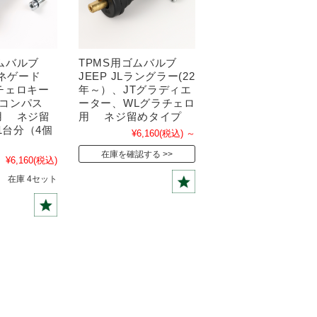
ゴムバルブ
TPMS用ゴムバルブ
ネゲード
JEEP JLラングラー(22
チェロキー
年～）、JTグラディエ
・コンパス
ーター、WLグラチェロ
用 ネジ留
用 ネジ留めタイプ
1台分（4個
¥6,160
(税込)
～
在庫を確認する
¥6,160
(税込)
在庫 4セット