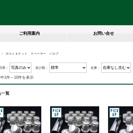
ご利用案内
お問い合せ
ボルト＆ナット スペーサー バルブ
切替：
並び順：
在庫：
件中1件～10件を表示
品一覧