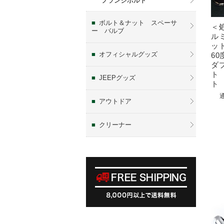
フランジボルト
ボルト＆ナット スペーサ
＜
ー バルブ
ル
ット
オフィシャルグッズ
6
ダ
ト
JEEPグッズ
ト
アウトドア
クリーナー