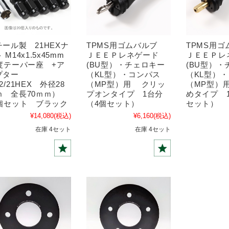
チール製 21HEXナ
TPMS用ゴムバルブ
TPMS用
 M14x1.5x45mm
ＪＥＥＰレネゲード
ＪＥＥＰレ
0度テーパー座 +ア
(BU型）・チェロキー
(BU型）・
プター
（KL型）・コンパス
（KL型）
2/21HEX 外径28
（MP型）用 クリッ
（MP型）
ｍ 全長70ｍｍ）
プオンタイプ 1台分
めタイプ 
4個セット ブラック
（4個セット）
セット）
¥14,080
(税込)
¥6,160
(税込)
在庫 4セット
在庫 4セット