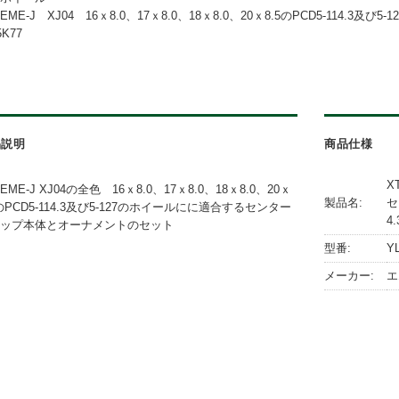
EME-J XJ04 16ｘ8.0、17ｘ8.0、18ｘ8.0、20ｘ8.5のPCD5-114.3及び5-12
5K77
品説明
商品仕様
X
EME-J XJ04の全色 16ｘ8.0、17ｘ8.0、18ｘ8.0、20ｘ
製品名:
セ
5のPCD5-114.3及び5-127のホイールにに適合するセンター
4.
ップ本体とオーナメントのセット
型番:
Y
メーカー:
エ