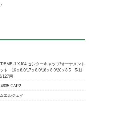
7
TREME-J XJ04 センターキャップ/オーナメント
ット 16ｘ8.0/17ｘ8.0/18ｘ8.0/20ｘ8.5 5-11
3/127用
L4635-CAP2
ムエルジェイ