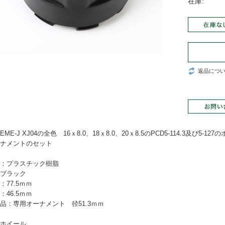
在庫:
返品につ
REME-J XJ04の全色 16ｘ8.0、18ｘ8.0、20ｘ8.5のPCD5-114.3及
ナメントのセット
：プラスチック樹脂
ブラック
：77.5ｍｍ
：46.5ｍｍ
品：専用オーナメント 径51.3ｍｍ
ホイール