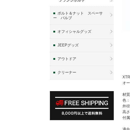
フランジボルト
ボルト＆ナット スペーサ
ー バルブ
オフィシャルグッズ
JEEPグッズ
アウトドア
クリーナー
XT
オー
材質
色：
外径
高さ
付属
適合